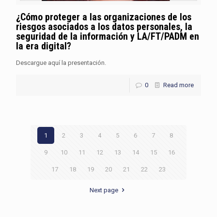
¿Cómo proteger a las organizaciones de los
riesgos asociados a los datos personales, la
seguridad de la información y LA/FT/PADM en
la era digital?
Descargue aquí la presentación.
0
Read more
1
2
3
4
5
6
7
8
9
10
11
12
13
14
15
16
17
18
19
20
21
22
23
Next page