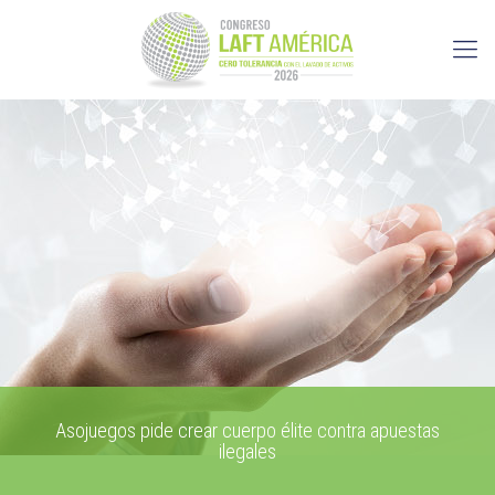
Asojuegos pide crear cuerpo élite contra apuestas
ilegales